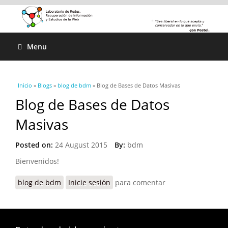
Menu
Se encuentra usted aquí
Inicio
»
Blogs
»
blog de bdm
» Blog de Bases de Datos Masivas
Blog de Bases de Datos
Masivas
Posted on:
24 August 2015
By:
bdm
Bienvenidos!
blog de bdm
Inicie sesión
para comentar