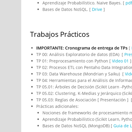
Aprendizaje Probabilístico. Naïve Bayes. [
pd
Bases de Datos NoSQL. [
Drive
]
Trabajos Prácticos
IMPORTANTE: Cronograma de entrega de TPs
[
TP 00: Análisis Exploratorio de datos (EDA) [
Pre
TP 01: Preprocesamiento con Python [
Video 01
]
TP 02: Procesos ETL con Pentaho Data Integrati
TP 03: Data Warehouse (Mondrian y Saiku) [
Vid
TP 04: Herramientas para el Análisis de Informac
TP 05.01: Árboles de Decisión (Scikit Learn -Pyth
TP 05.02: Clustering. K-Medias y Jerárquico (Scik
TP 05.03: Reglas de Asociación [ Presentación ] 
Prácticas adicionales:
Nociones de frameworks de procesamiento m
Aprendizaje Probabilístico (Scikit Learn, Pyth
Bases de Datos NoSQL (MongoDB) [
Guia de L