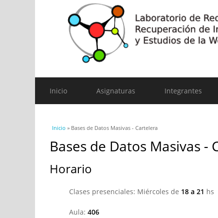
Inicio
Asignaturas
Integrantes
Se encuentra usted aquí
Inicio
» Bases de Datos Masivas - Cartelera
Bases de Datos Masivas - 
Horario
Clases presenciales: Miércoles de
18 a 21
hs
Aula:
406