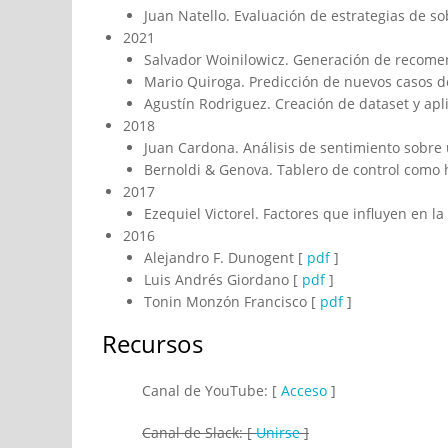
Juan Natello. Evaluación de estrategias de 
2021
Salvador Woinilowicz. Generación de recomen
Mario Quiroga. Predicción de nuevos casos 
Agustín Rodriguez. Creación de dataset y apl
2018
Juan Cardona. Análisis de sentimiento sobre 
Bernoldi & Genova. Tablero de control como 
2017
Ezequiel Victorel. Factores que influyen en l
2016
Alejandro F. Dunogent [
pdf
]
Luis Andrés Giordano [
pdf
]
Tonin Monzón Francisco [
pdf
]
Recursos
Canal de YouTube: [
Acceso
]
Canal de Slack: [
Unirse
]