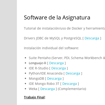
Software de la Asignatura
Tutorial de instalación/uso de Docker y herramient
Drivers JDBC de MySQL y PostgreSQL [
Descarga
]
Instalación individual del software:
Suite Pentaho (Server, PDI, Schema Workbench &
Lenguaje R
[
Descarga
]
IDE R-Studio [
Descarga
]
Python/IDE Anaconda [
Descarga
]
MongoDB [
Descarga
]
IDE Mongo Robo 3T [
Descarga
]
Weka [
Descarga
] (Complementario)
Trabajo Final
: