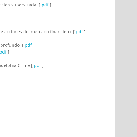
ación supervisada. [
pdf
]
de acciones del mercado financiero. [
pdf
]
 profundo. [
pdf
]
pdf
]
ladelphia Crime [
pdf
]