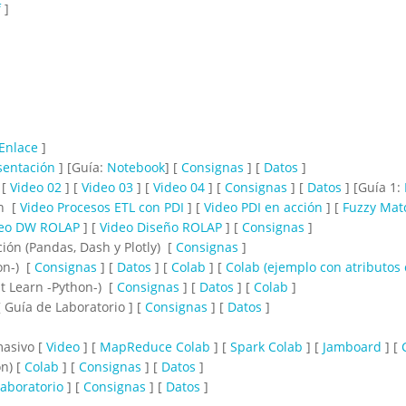
f
]
Enlace
]
sentación
] [Guía:
Notebook
] [
Consignas
] [
Datos
]
 [
Video 02
] [
Video 03
] [
Video 04
] [
Consignas
] [
Datos
] [Guía 1:
on [
Video Procesos ETL con PDI
] [
Video PDI en acción
] [
Fuzzy Mat
eo DW ROLAP
] [
Video Diseño ROLAP
] [
Consignas
]
ión (Pandas, Dash y Plotly) [
Consignas
]
on-) [
Consignas
] [
Datos
] [
Colab
] [
Colab (ejemplo con atributos 
it Learn -Python-) [
Consignas
] [
Datos
] [
Colab
]
[ Guía de Laboratorio ] [
Consignas
] [
Datos
]
asivo [
Video
] [
MapReduce Colab
] [
Spark Colab
] [
Jamboard
] [
on) [
Colab
] [
Consignas
] [
Datos
]
aboratorio
] [
Consignas
] [
Datos
]