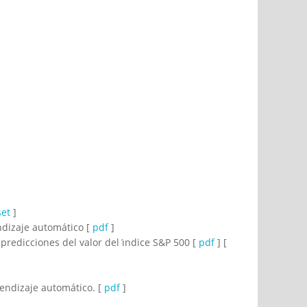
set
]
ndizaje automático [
pdf
]
edicciones del valor del ı́ndice S&P 500 [
pdf
] [
endizaje automático. [
pdf
]